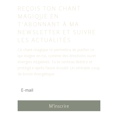
REÇOIS TON CHANT
MAGIQUE EN
T'ABONNANT À MA
NEWSLETTER ET SUIVRE
LES ACTUALITÉS
Ce chant magique te permettra de purifier ce
qui stagne en toi, comme des émotions ou/et
énergies négatives. Tu te sentiras libéré.e et
protégé.e après l’avoir écouté. Un véritable coup
de boost énergétique.
M'inscrire